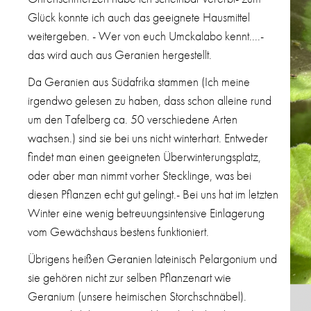
Glück konnte ich auch das geeignete Hausmittel
weitergeben. - Wer von euch Umckalabo kennt....-
das wird auch aus Geranien hergestellt.
Da Geranien aus Südafrika stammen (Ich meine
irgendwo gelesen zu haben, dass schon alleine rund
um den Tafelberg ca. 50 verschiedene Arten
wachsen.) sind sie bei uns nicht winterhart. Entweder
findet man einen geeigneten Überwinterungsplatz,
oder aber man nimmt vorher Stecklinge, was bei
diesen Pflanzen echt gut gelingt.- Bei uns hat im letzten
Winter eine wenig betreuungsintensive Einlagerung
vom Gewächshaus bestens funktioniert.
Übrigens heißen Geranien lateinisch Pelargonium und
sie gehören nicht zur selben Pflanzenart wie
Geranium (unsere heimischen Storchschnäbel).